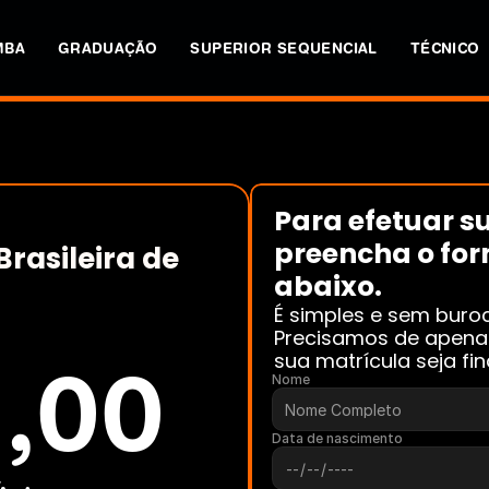
MBA
GRADUAÇÃO
SUPERIOR SEQUENCIAL
TÉCNICO
Para efetuar su
preencha o for
rasileira de 
abaixo. 
É simples e sem buroc
Precisamos de apenas
sua matrícula seja fi
,00
Nome
Data de nascimento