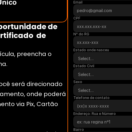
Único
Email
CPF
ortunidade de 
tificado  de 
Nº do RG
Estado onde nasceu
cula, preencha o 
na.
Estado Civil
Sexo
você será direcionado 
amento, onde poderá 
Telefone de contato
nto via Pix, Cartão 
Endereço: Rua e Número
Bairro