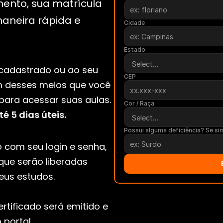
ento, sua matrícula 
aneira rápida e 
Cidade
Estado
 cadastrado ou ao seu 
CEP
 desses meios que você 
receberá seu login e senha para acessar suas aulas. 
Cor / Raça
é 5 dias úteis.
Possui alguma deficiência? Se si
 com seu login e senha, 
que serão liberadas 
us estudos. 
rtificado será emitido e 
 portal.